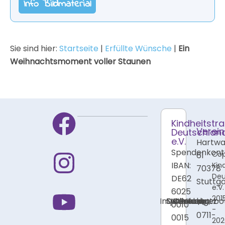
Info Bildmaterial
Sie sind hier:
Startseite
|
Erfüllte Wünsche
|
Ein
Weihnachtsmoment voller Staunen
Kindheitstr
Verein
Deutschlan
e.V.
Hartwal
Spendenkont
Cop
61
IBAN:
Kin
70378
Deu
DE62
Stuttga
e.V.
6025
201
Impressum
Datenschutz
Stellenangebo
Cookies
Kontakt
Presse
Intern
Tel:
0010
-
0711-
0015
202