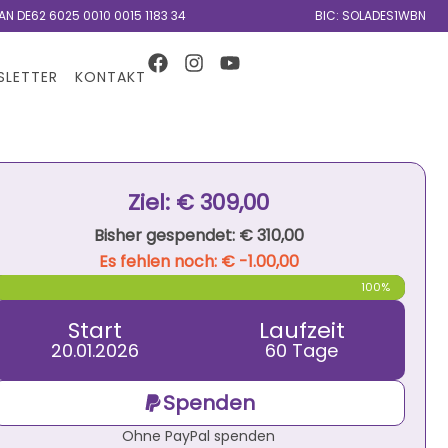
AN DE62 6025 0010 0015 1183 34
BIC: SOLADES1WBN
SLETTER
KONTAKT
Ziel: € 309,00
Bisher gespendet: € 310,00
Es fehlen noch: € -1.00,00
100%
Start
Laufzeit
20.01.2026
60 Tage
Spenden
Ohne PayPal spenden