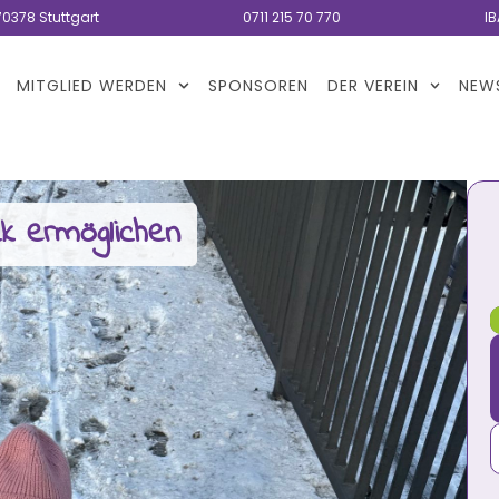
70378 Stuttgart
0711 215 70 770
IB
MITGLIED WERDEN
SPONSOREN
DER VEREIN
NEW
 ermöglichen